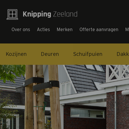
Over ons
Acties
Merken
Offerte aanvragen
M
Kozijnen
Kozijnen
Deuren
Schuifpuien
Dakk
Deuren
Schuifpuien
Dakkapellen
Tuindeuren