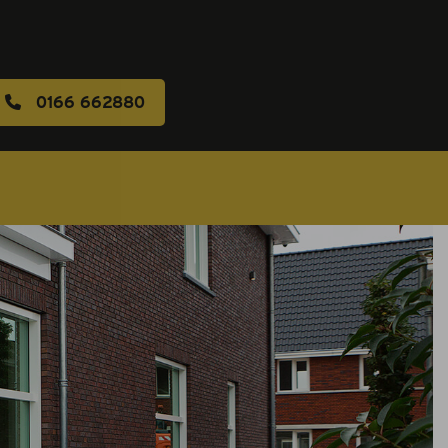
0166 662880
s
 aanvragen
 en onderhoud