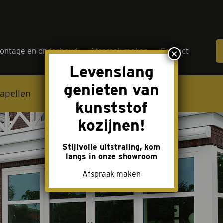
ontage en onderhoud
Afspraak maken
Contact
×
Levenslang
Over on
genieten van
apellen
Tuindeuren
Toebehoren
kunststof
Acties
kozijnen!
Merken
Stijlvolle uitstraling, kom
langs in onze showroom
Offerte
Afspraak maken
Montage