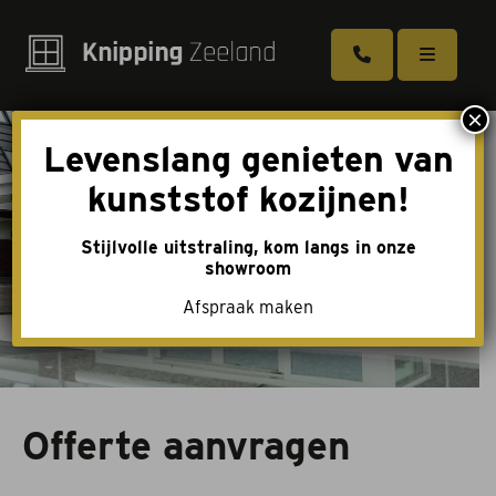
×
Levenslang genieten van
Kozijnen
kunststof kozijnen!
Deuren
Stijlvolle uitstraling, kom langs in onze
Schuifpuien
showroom
Afspraak maken
Dakkapellen
Tuindeuren
Toebehoren
Offerte aanvragen
Over ons