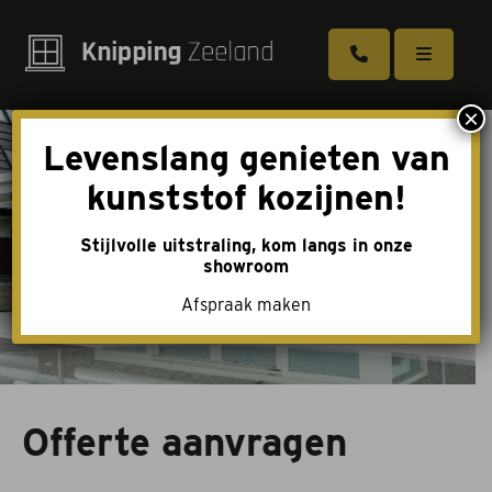
×
Levenslang genieten van
Kozijnen
kunststof kozijnen!
Deuren
Stijlvolle uitstraling, kom langs in onze
Schuifpuien
showroom
Afspraak maken
Dakkapellen
Tuindeuren
Toebehoren
Offerte aanvragen
Over ons