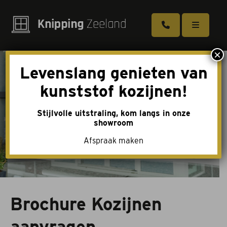
×
Levenslang genieten van
Kozijnen
kunststof kozijnen!
Deuren
Stijlvolle uitstraling, kom langs in onze
Schuifpuien
showroom
Afspraak maken
Dakkapellen
Tuindeuren
Toebehoren
Brochure Kozijnen
Over ons
aanvragen