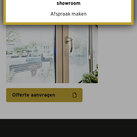
showroom
Acties
Afspraak maken
Merken
Offerte aanvragen
Montage en onderhoud
Afspraak maken
Contact
Offerte aanvragen