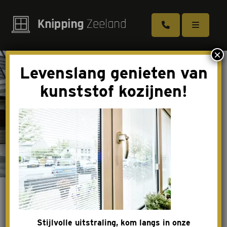
×
Levenslang genieten van
Kozijnen
kunststof kozijnen!
Deuren
Schuifpuien
Dakkapellen
Tuindeuren
Toebehoren
Screenline-
Over ons
1200×800.jpg
Stijlvolle uitstraling, kom langs in onze